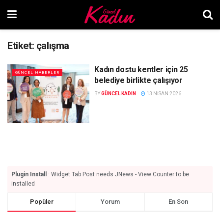
Etiket:
çalışma
Kadın dostu kentler için 25
GÜNCEL HABERLER
belediye birlikte çalışıyor
BY
GÜNCEL KADIN
13 NISAN 2026
Plugin Install
: Widget Tab Post needs JNews - View Counter to be
installed
Popüler
Yorum
En Son