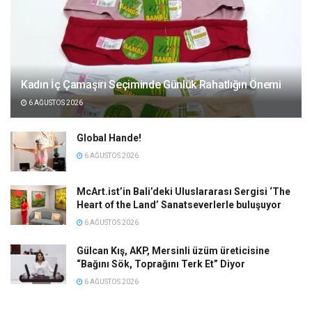
Kadın İç Çamaşırı Seçiminde Günlük Rahatlığın Önemi
6 AĞUSTOS 2026
Global Hande!
6 AĞUSTOS 2026
McArt.ist’in Bali’deki Uluslararası Sergisi ‘The
Heart of the Land’ Sanatseverlerle buluşuyor
6 AĞUSTOS 2026
Gülcan Kış, AKP, Mersinli üzüm üreticisine
“Bağını Sök, Toprağını Terk Et” Diyor
6 AĞUSTOS 2026