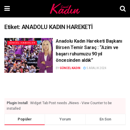
Etiket:
ANADOLU KADIN HAREKETİ
Anadolu Kadın Hareketi Başkanı
GÜNCEL HABERLER
Birsen Temir Saraç : “Azim ve
başarı ruhumuzu 90 yıl
öncesinden aldık”
BY
GÜNCEL KADIN
5 ARALIK 2024
Plugin Install
: Widget Tab Post needs JNews - View Counter to be
installed
Popüler
Yorum
En Son