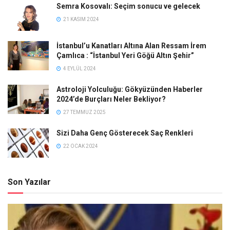
Semra Kosovalı: Seçim sonucu ve gelecek
21 KASIM 2024
İstanbul’u Kanatları Altına Alan Ressam İrem
Çamlıca : “İstanbul Yeri Göğü Altın Şehir”
4 EYLÜL 2024
Astroloji Yolculuğu: Gökyüzünden Haberler
2024’de Burçları Neler Bekliyor?
27 TEMMUZ 2025
Sizi Daha Genç Gösterecek Saç Renkleri
22 OCAK 2024
Son Yazılar