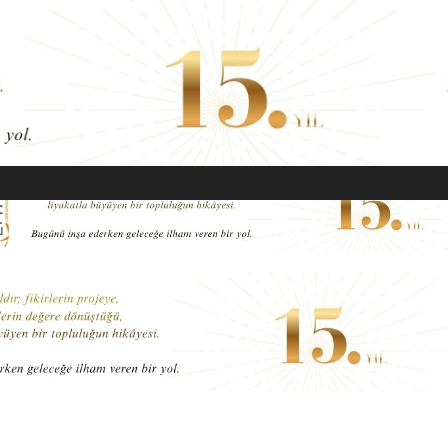
EKONOMI
MODA
GÜZELLIK
SAĞLIK
YAŞAM
SANAT