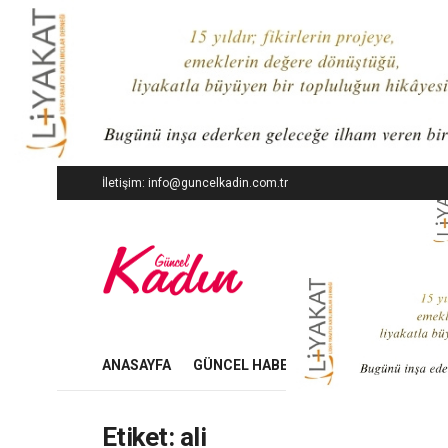
İletişim: info@guncelkadin.com.tr
ANASAYFA
GÜNCEL HABERLER
İŞ DÜNYASI
Etiket:
ali