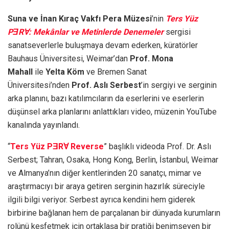
Suna ve İnan Kıraç Vakfı
Pera Müzesi
’nin
Ters Yüz
PƎRⱯ: Mekânlar ve Metinlerde Denemeler
sergisi
sanatseverlerle buluşmaya devam ederken,
küratörler
Bauhaus Üniversitesi, Weimar’dan
Prof. Mona
Mahall
ile
Yelta Köm
ve
Bremen Sanat
Üniversitesi’nden
Prof. Aslı Serbest
’in sergiyi ve serginin
arka planını, bazı katılımcıların da eserlerini ve eserlerin
düşünsel arka planlarını anlattıkları video, müzenin YouTube
kanalında yayınlandı.
“
Ters Yüz PƎRⱯ Reverse
” başlıklı videoda Prof. Dr. Aslı
Serbest; Tahran, Osaka, Hong Kong, Berlin, İstanbul, Weimar
ve Almanya’nın diğer kentlerinden 20 sanatçı, mimar ve
araştırmacıyı bir araya getiren serginin hazırlık süreciyle
ilgili bilgi veriyor. Serbest ayrıca kendini hem giderek
birbirine bağlanan hem de parçalanan bir dünyada kurumların
rolünü keşfetmek için ortaklaşa bir pratiği benimseyen bir