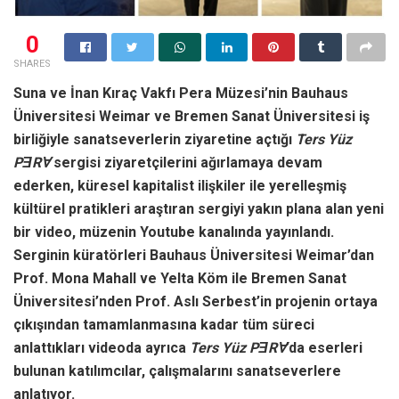
0
SHARES
Suna ve İnan Kıraç Vakfı Pera Müzesi’nin Bauhaus
Üniversitesi Weimar ve Bremen Sanat Üniversitesi iş
birliğiyle sanatseverlerin ziyaretine açtığı
Ters Yüz
PƎRⱯ
sergisi ziyaretçilerini ağırlamaya devam
ederken, küresel kapitalist ilişkiler ile yerelleşmiş
kültürel pratikleri araştıran sergiyi yakın plana alan yeni
bir video, müzenin Youtube kanalında yayınlandı.
Serginin küratörleri Bauhaus Üniversitesi Weimar’dan
Prof. Mona Mahall ve Yelta Köm ile Bremen Sanat
Üniversitesi’nden Prof. Aslı Serbest’in projenin ortaya
çıkışından tamamlanmasına kadar tüm süreci
anlattıkları videoda ayrıca
Ters Yüz PƎRⱯ
’da eserleri
bulunan katılımcılar, çalışmalarını sanatseverlere
anlatıyor.