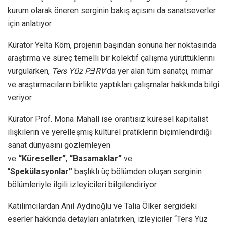
kurum olarak öneren serginin bakış açısını da sanatseverler
için anlatıyor.
Küratör Yelta Köm, projenin başından sonuna her noktasında
araştırma ve süreç temelli bir kolektif çalışma yürüttüklerini
vurgularken,
Ters Yüz PƎRⱯ
’da yer alan tüm sanatçı, mimar
ve araştırmacıların birlikte yaptıkları çalışmalar hakkında bilgi
veriyor.
Küratör Prof. Mona Mahall ise orantısız küresel kapitalist
ilişkilerin ve yerelleşmiş kültürel pratiklerin biçimlendirdiği
sanat dünyasını gözlemleyen
ve
“Küreseller”
,
“Basamaklar”
ve
“
Spekülasyonlar”
başlıklı üç bölümden oluşan serginin
bölümleriyle ilgili izleyicileri bilgilendiriyor.
Katılımcılardan Anıl Aydınoğlu ve Talia Ölker sergideki
eserler hakkında detayları anlatırken, izleyiciler “Ters Yüz