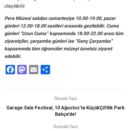
ulaşılabilir.
Pera Müzesi salıdan cumartesiye 10.00-19.00, pazar
günleri 12.00-18.00 saatleri arasında gezilebilir. Cuma
günleri “Uzun Cuma” kapsamında 18.00-22.00 arası tüm
ziyaretçiler, çarşamba günleri ise “Genç Çarşamba”
kapsamında tüm öğrenciler müzeyi ücretsiz ziyaret
edebilir.
F
M
E
S
a
a
m
h
ce
st
ail
ar
b
o
e
Önceki Yazı
o
d
Garage Sale Festival, 10 Ağustos’ta KüçükÇiftlik Park
o
o
Bahçe’de!
k
n
Sonraki Yazı