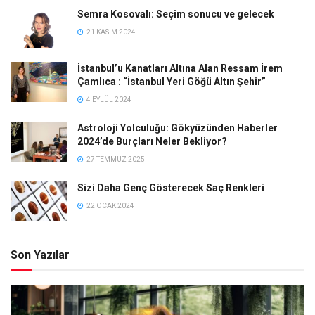
Semra Kosovalı: Seçim sonucu ve gelecek
21 KASIM 2024
İstanbul’u Kanatları Altına Alan Ressam İrem
Çamlıca : “İstanbul Yeri Göğü Altın Şehir”
4 EYLÜL 2024
Astroloji Yolculuğu: Gökyüzünden Haberler
2024’de Burçları Neler Bekliyor?
27 TEMMUZ 2025
Sizi Daha Genç Gösterecek Saç Renkleri
22 OCAK 2024
Son Yazılar