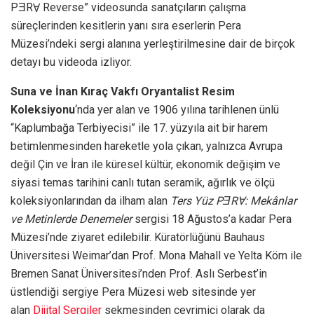
PƎRⱯ Reverse” videosunda sanatçıların çalışma
süreçlerinden kesitlerin yanı sıra eserlerin Pera
Müzesi’ndeki sergi alanına yerleştirilmesine dair de birçok
detayı bu videoda izliyor.
Suna ve İnan Kıraç Vakfı Oryantalist Resim
Koleksiyonu
‘nda yer alan ve 1906 yılına tarihlenen ünlü
“Kaplumbağa Terbiyecisi” ile 17. yüzyıla ait bir harem
betimlenmesinden hareketle yola çıkan, yalnızca Avrupa
değil Çin ve İran ile küresel kültür, ekonomik değişim ve
siyasi temas tarihini canlı tutan seramik, ağırlık ve ölçü
koleksiyonlarından da ilham alan
Ters Yüz PƎRⱯ: Mekânlar
ve Metinlerde Denemeler
sergisi 18 Ağustos’a kadar Pera
Müzesi’nde ziyaret edilebilir. Küratörlüğünü Bauhaus
Üniversitesi Weimar’dan Prof. Mona Mahall ve Yelta Köm ile
Bremen Sanat Üniversitesi’nden Prof. Aslı Serbest’in
üstlendiği sergiye Pera Müzesi web sitesinde yer
alan
Dijital Sergiler
sekmesinden çevrimiçi olarak da