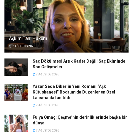
Aşkım Tan: Hüküm
7 AĞUSTOS 2026
Saç Dökülmesi Artık Kader Değil! Saç Ekiminde
Son Gelişmeler
7 AĞUSTOS 2026
Yazar Seda Diker’in Yeni Romanı “Aşk
Kütüphanesi” Bodrum’da Düzenlenen Özel
Lansmanla tanıtıldı!
7 AĞUSTOS 2026
Fulya Omaç: Çeşme’nin derinliklerinde başka bir
dünya
7 AĞUSTOS 2026