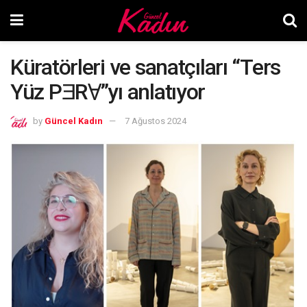
Küratörleri ve sanatçıları “Ters
Yüz PƎRⱯ”yı anlatıyor
by
Güncel Kadın
7 Ağustos 2024