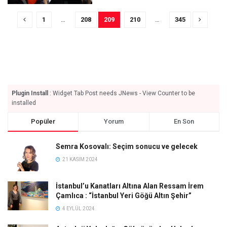
1
…
208
209
210
…
345
Plugin Install
: Widget Tab Post needs JNews - View Counter to be
installed
Popüler
Yorum
En Son
Semra Kosovalı: Seçim sonucu ve gelecek
21 KASIM 2024
İstanbul’u Kanatları Altına Alan Ressam İrem
Çamlıca : “İstanbul Yeri Göğü Altın Şehir”
4 EYLÜL 2024