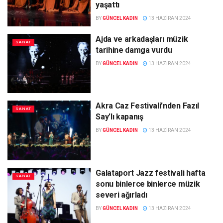
yaşattı
BY
GÜNCEL KADIN
13 HAZIRAN 2024
Ajda ve arkadaşları müzik
SANAT
tarihine damga vurdu
BY
GÜNCEL KADIN
13 HAZIRAN 2024
Akra Caz Festivali’nden Fazıl
SANAT
Say’lı kapanış
BY
GÜNCEL KADIN
13 HAZIRAN 2024
Galataport Jazz festivali hafta
SANAT
sonu binlerce binlerce müzik
severi ağırladı
BY
GÜNCEL KADIN
13 HAZIRAN 2024