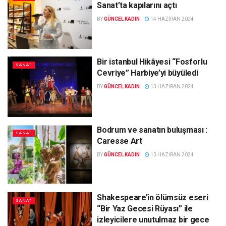
Sanat’ta kapılarını açtı
BY
GÜNCEL KADIN
14 HAZIRAN 2024
Bir istanbul Hikâyesi “Fosforlu
SANAT
Cevriye” Harbiye’yi büyüledi
BY
GÜNCEL KADIN
13 HAZIRAN 2024
Bodrum ve sanatın buluşması :
SANAT
Caresse Art
BY
GÜNCEL KADIN
13 HAZIRAN 2024
Shakespeare’in ölümsüz eseri
SANAT
“Bir Yaz Gecesi Rüyası” ile
izleyicilere unutulmaz bir gece