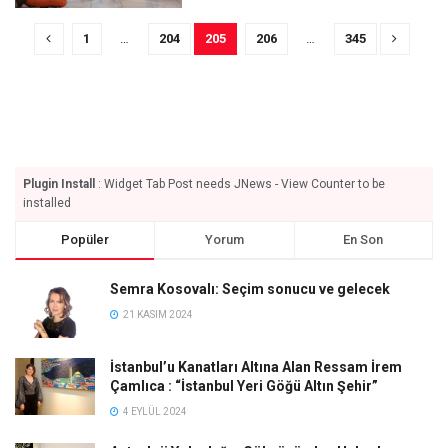
1
…
204
205
206
…
345
Plugin Install
: Widget Tab Post needs JNews - View Counter to be
installed
Popüler
Yorum
En Son
Semra Kosovalı: Seçim sonucu ve gelecek
21 KASIM 2024
İstanbul’u Kanatları Altına Alan Ressam İrem
Çamlıca : “İstanbul Yeri Göğü Altın Şehir”
4 EYLÜL 2024