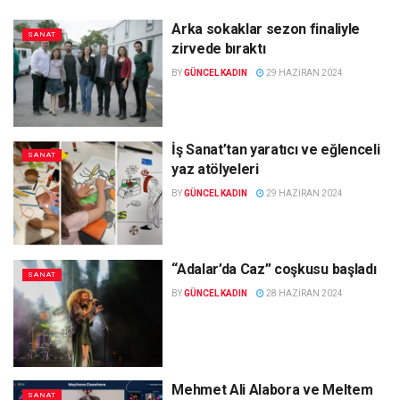
Arka sokaklar sezon finaliyle
SANAT
zirvede bıraktı
BY
GÜNCEL KADIN
29 HAZIRAN 2024
İş Sanat’tan yaratıcı ve eğlenceli
SANAT
yaz atölyeleri
BY
GÜNCEL KADIN
29 HAZIRAN 2024
“Adalar’da Caz” coşkusu başladı
SANAT
BY
GÜNCEL KADIN
28 HAZIRAN 2024
Mehmet Ali Alabora ve Meltem
SANAT