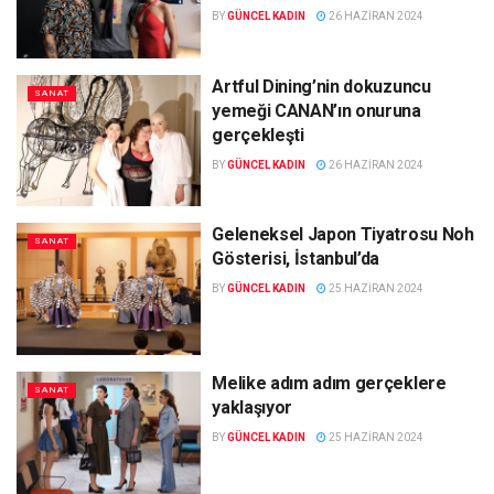
BY
GÜNCEL KADIN
26 HAZIRAN 2024
Artful Dining’nin dokuzuncu
SANAT
yemeği CANAN’ın onuruna
gerçekleşti
BY
GÜNCEL KADIN
26 HAZIRAN 2024
Geleneksel Japon Tiyatrosu Noh
SANAT
Gösterisi, İstanbul’da
BY
GÜNCEL KADIN
25 HAZIRAN 2024
Melike adım adım gerçeklere
SANAT
yaklaşıyor
BY
GÜNCEL KADIN
25 HAZIRAN 2024