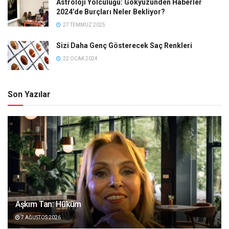
Astroloji Yolculuğu: Gökyüzünden Haberler
2024’de Burçları Neler Bekliyor?
27 TEMMUZ 2025
Sizi Daha Genç Gösterecek Saç Renkleri
22 OCAK 2024
Son Yazılar
Aşkım Tan: Hüküm
7 AĞUSTOS 2026