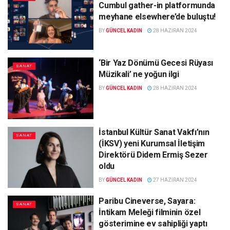
Cumbul gather-in platformunda
meyhane elsewhere’de buluştu!
BY
GÜNCEL KADIN
28 HAZIRAN 2024
‘Bir Yaz Dönümü Gecesi Rüyası
SANAT
Müzikali’ ne yoğun ilgi
BY
GÜNCEL KADIN
28 HAZIRAN 2024
İstanbul Kültür Sanat Vakfı’nın
SANAT
(İKSV) yeni Kurumsal İletişim
Direktörü Didem Ermiş Sezer
oldu
BY
GÜNCEL KADIN
27 HAZIRAN 2024
Paribu Cineverse, Sayara:
SANAT
İntikam Meleği filminin özel
gösterimine ev sahipliği yaptı