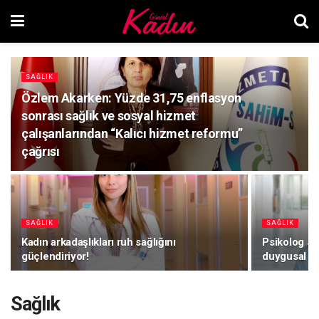
SAĞLIK
Özlem Akarken: Yüzde 31,75 enflasyon
sonrası sağlık ve sosyal hizmet
çalışanlarından “Kalıcı hizmet reformu”
çağrısı
SAĞLIK
SAĞLIK
Kadın arkadaşlıkları ruh sağlığını
Psikolog Jü
güçlendiriyor!
duygusal ba
Sağlık