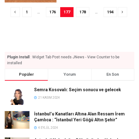
1
…
176
177
178
…
194
Plugin Install
: Widget Tab Post needs JNews - View Counter to be
installed
Popüler
Yorum
En Son
Semra Kosovalı: Seçim sonucu ve gelecek
21 KASIM 2024
İstanbul’u Kanatları Altına Alan Ressam İrem
Çamlıca : “İstanbul Yeri Göğü Altın Şehir”
4 EYLÜL 2024