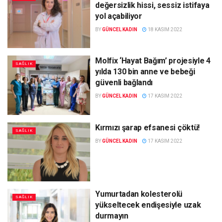
değersizlik hissi, sessiz istifaya
yol açabiliyor
BY
GÜNCEL KADIN
18 KASIM 2022
Molfix ‘Hayat Bağım’ projesiyle 4
SAĞLIK
yılda 130 bin anne ve bebeği
güvenli bağlandı
BY
GÜNCEL KADIN
17 KASIM 2022
Kırmızı şarap efsanesi çöktü!
SAĞLIK
BY
GÜNCEL KADIN
17 KASIM 2022
Yumurtadan kolesterolü
SAĞLIK
yükseltecek endişesiyle uzak
durmayın