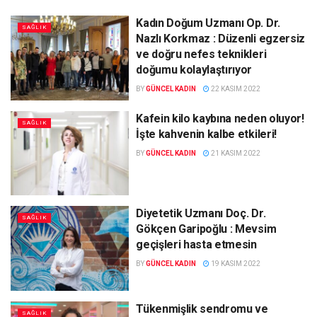
Kadın Doğum Uzmanı Op. Dr.
SAĞLIK
Nazlı Korkmaz : Düzenli egzersiz
ve doğru nefes teknikleri
doğumu kolaylaştırıyor
BY
GÜNCEL KADIN
22 KASIM 2022
Kafein kilo kaybına neden oluyor!
SAĞLIK
İşte kahvenin kalbe etkileri!
BY
GÜNCEL KADIN
21 KASIM 2022
Diyetetik Uzmanı Doç. Dr.
SAĞLIK
Gökçen Garipoğlu : Mevsim
geçişleri hasta etmesin
BY
GÜNCEL KADIN
19 KASIM 2022
Tükenmişlik sendromu ve
SAĞLIK