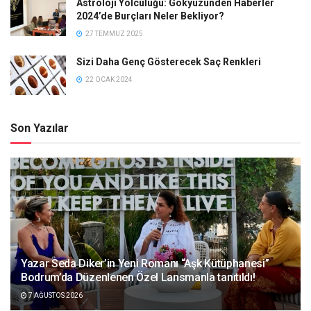
Astroloji Yolculuğu: Gökyüzünden Haberler
2024’de Burçları Neler Bekliyor?
27 TEMMUZ 2025
Sizi Daha Genç Gösterecek Saç Renkleri
22 OCAK 2024
Son Yazılar
Yazar Seda Diker’in Yeni Romanı “Aşk Kütüphanesi”
Bodrum’da Düzenlenen Özel Lansmanla tanıtıldı!
7 AĞUSTOS 2026