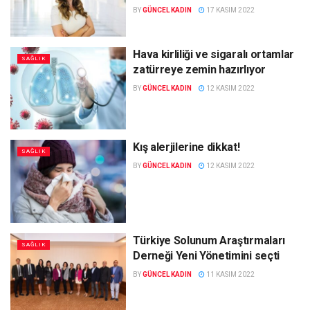
BY
GÜNCEL KADIN
17 KASIM 2022
Hava kirliliği ve sigaralı ortamlar
SAĞLIK
zatürreye zemin hazırlıyor
BY
GÜNCEL KADIN
12 KASIM 2022
Kış alerjilerine dikkat!
SAĞLIK
BY
GÜNCEL KADIN
12 KASIM 2022
Türkiye Solunum Araştırmaları
SAĞLIK
Derneği Yeni Yönetimini seçti
BY
GÜNCEL KADIN
11 KASIM 2022