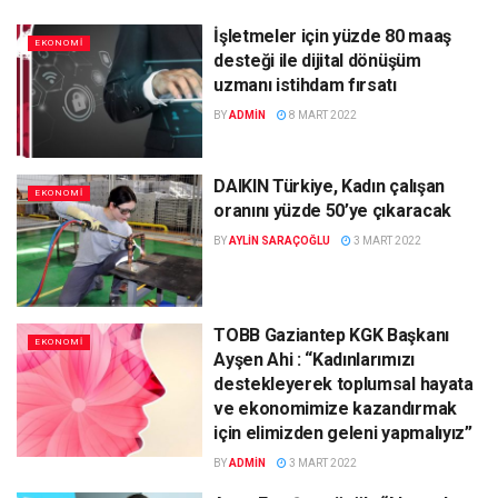
İşletmeler için yüzde 80 maaş
EKONOMI
desteği ile dijital dönüşüm
uzmanı istihdam fırsatı
BY
ADMIN
8 MART 2022
DAIKIN Türkiye, Kadın çalışan
EKONOMI
oranını yüzde 50’ye çıkaracak
BY
AYLIN SARAÇOĞLU
3 MART 2022
TOBB Gaziantep KGK Başkanı
EKONOMI
Ayşen Ahi : “Kadınlarımızı
destekleyerek toplumsal hayata
ve ekonomimize kazandırmak
için elimizden geleni yapmalıyız”
BY
ADMIN
3 MART 2022