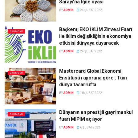
Sarayı’na İğne oyası
BY
ADMIN
24 ŞUBAT 2022
Başkent; EKO İKLİM Zirvesi Fuarı
EKONOMI
ile iklim değişikliğinin ekonomiye
etkisini dünyaya duyuracak
BY
ADMIN
24 ŞUBAT 2022
Mastercard Global Ekonomi
EKONOMI
Enstitüsü raporuna göre : Tüm
dünya tasarrufta
BY
ADMIN
10 ŞUBAT 2022
Dünyanın en prestijli gayrimenkul
EKONOMI
fuarı MIPIM açılıyor
BY
ADMIN
6 ŞUBAT 2022