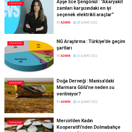
Ayşe Ece Şengönül : “Akaryakıt
EKONOMI
zamları karşısındaki en iyi
seçenek elektrikli araçlar”
BY
ADMIN
28 ŞUBAT 2022
NG Araştırma : Türkiye’de geçim
EKONOMI
şartları
BY
ADMIN
25 ŞUBAT 2022
Doğa Derneği : Manisa’daki
EKONOMI
Marmara Gölü’ne neden su
verilmiyor?
BY
ADMIN
24 ŞUBAT 2022
Mersin’den Kadın
EKONOMI
Kooperatifi’nden Dolmabahçe