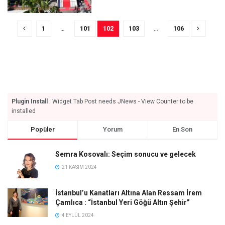
1
…
101
102
103
…
106
Plugin Install
: Widget Tab Post needs JNews - View Counter to be
installed
Popüler
Yorum
En Son
Semra Kosovalı: Seçim sonucu ve gelecek
21 KASIM 2024
İstanbul’u Kanatları Altına Alan Ressam İrem
Çamlıca : “İstanbul Yeri Göğü Altın Şehir”
4 EYLÜL 2024