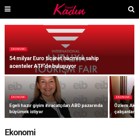
EKONOMI
54 milyar Euro ticaret hacmine sahip
acenteler ATF’de buluşuyor
EKONOMI
EKONOMI
Egeli hazır giyim ihracatçıları ABD pazarında
Özlem Akark
büyümek istiyor
çalışanları 
Ekonomi