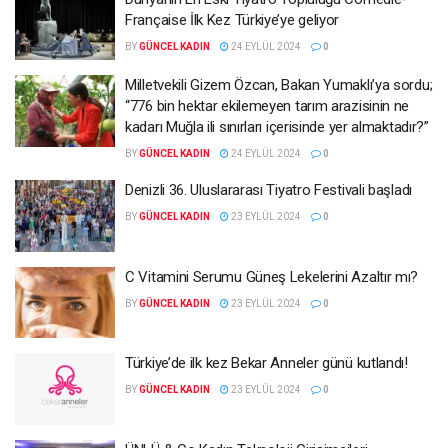
Française İlk Kez Türkiye’ye geliyor
BY
GÜNCEL KADIN
24 EYLÜL 2024
0
Milletvekili Gizem Özcan, Bakan Yumaklı’ya sordu;
“776 bin hektar ekilemeyen tarım arazisinin ne
kadarı Muğla ili sınırları içerisinde yer almaktadır?”
BY
GÜNCEL KADIN
24 EYLÜL 2024
0
Denizli 36. Uluslararası Tiyatro Festivali başladı
BY
GÜNCEL KADIN
23 EYLÜL 2024
0
C Vitamini Serumu Güneş Lekelerini Azaltır mı?
BY
GÜNCEL KADIN
23 EYLÜL 2024
0
Türkiye’de ilk kez Bekar Anneler günü kutlandı!
BY
GÜNCEL KADIN
23 EYLÜL 2024
0