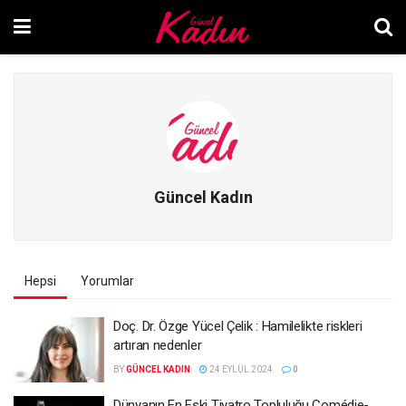
Güncel Kadın
Hepsi
Yorumlar
Doç. Dr. Özge Yücel Çelik : Hamilelikte riskleri
artıran nedenler
BY
GÜNCEL KADIN
24 EYLÜL 2024
0
Dünyanın En Eski Tiyatro Topluluğu Comédie-