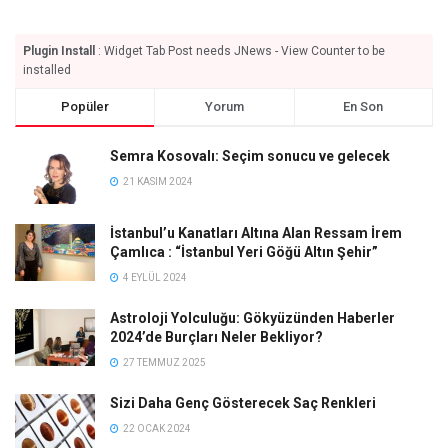
Plugin Install
: Widget Tab Post needs JNews - View Counter to be
installed
Popüler
Yorum
En Son
Semra Kosovalı: Seçim sonucu ve gelecek
21 KASIM 2024
İstanbul’u Kanatları Altına Alan Ressam İrem
Çamlıca : “İstanbul Yeri Göğü Altın Şehir”
4 EYLÜL 2024
Astroloji Yolculuğu: Gökyüzünden Haberler
2024’de Burçları Neler Bekliyor?
27 TEMMUZ 2025
Sizi Daha Genç Gösterecek Saç Renkleri
22 OCAK 2024