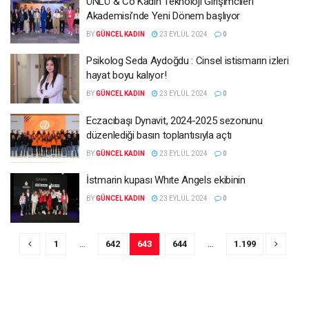
ÜNLÜ & Co Kadın Teknoloji Girişimcileri
Akademisi’nde Yeni Dönem başlıyor
BY
GÜNCEL KADIN
23 EYLÜL 2024
0
Psikolog Seda Aydoğdu : Cinsel istismarın izleri
hayat boyu kalıyor!
BY
GÜNCEL KADIN
23 EYLÜL 2024
0
Eczacıbaşı Dynavit, 2024-2025 sezonunu
düzenlediği basın toplantısıyla açtı
BY
GÜNCEL KADIN
23 EYLÜL 2024
0
İstmarin kupası Whıte Angels ekibinin
BY
GÜNCEL KADIN
23 EYLÜL 2024
0
1
…
642
643
644
…
1.199