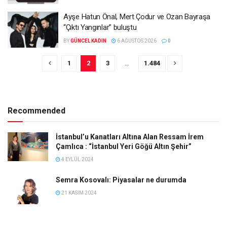
Ayşe Hatun Önal, Mert Çodur ve Ozan Bayraşa
“Çıktı Yangınlar” buluştu
BY
GÜNCEL KADIN
6 AĞUSTOS 2026
0
1
2
3
…
1.484
Recommended
İstanbul’u Kanatları Altına Alan Ressam İrem
Çamlıca : “İstanbul Yeri Göğü Altın Şehir”
4 EYLÜL 2024
Semra Kosovalı: Piyasalar ne durumda
21 KASIM 2024