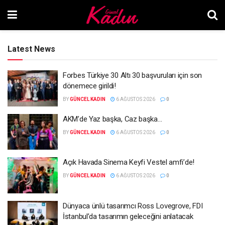
Latest News
Forbes Türkiye 30 Altı 30 başvuruları için son
dönemece girildi!
BY
GÜNCEL KADIN
6 AĞUSTOS 2026
0
AKM’de Yaz başka, Caz başka…
BY
GÜNCEL KADIN
6 AĞUSTOS 2026
0
Açık Havada Sinema Keyfi Vestel amfi’de!
BY
GÜNCEL KADIN
6 AĞUSTOS 2026
0
Dünyaca ünlü tasarımcı Ross Lovegrove, FDI
İstanbul’da tasarımın geleceğini anlatacak