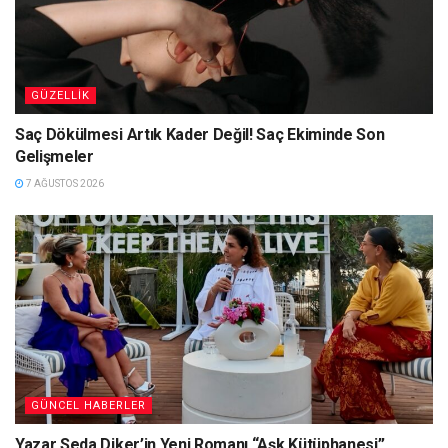
GÜZELLIK
Saç Dökülmesi Artık Kader Değil! Saç Ekiminde Son
Gelişmeler
7 AĞUSTOS 2026
GÜNCEL HABERLER
Yazar Seda Diker’in Yeni Romanı “Aşk Kütüphanesi”