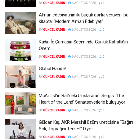
BY
GÜNCEL KADIN
6 AĞUSTOS 2026
0
Alman edebiyatının iki buçuk asırlık serüveni bu
kitapta: “Modern Alman Edebiyatı”
BY
GÜNCEL KADIN
6 AĞUSTOS 2026
0
Kadın İç Çamaşırı Seçiminde Günlük Rahatlığın
Önemi
BY
GÜNCEL KADIN
6 AĞUSTOS 2026
0
Global Hande!
BY
GÜNCEL KADIN
6 AĞUSTOS 2026
0
McArt.ist’in Bali’deki Uluslararası Sergisi ‘The
Heart of the Land’ Sanatseverlerle buluşuyor
BY
GÜNCEL KADIN
6 AĞUSTOS 2026
0
Gülcan Kış, AKP, Mersinli üzüm üreticisine “Bağını
Sök, Toprağını Terk Et” Diyor
BY
GÜNCEL KADIN
6 AĞUSTOS 2026
0